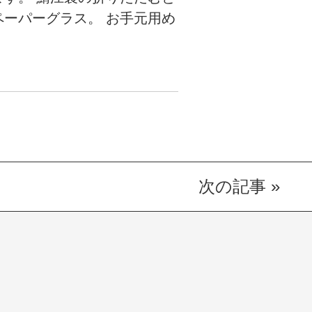
ーパーグラス。 お手元用め
次の記事
»