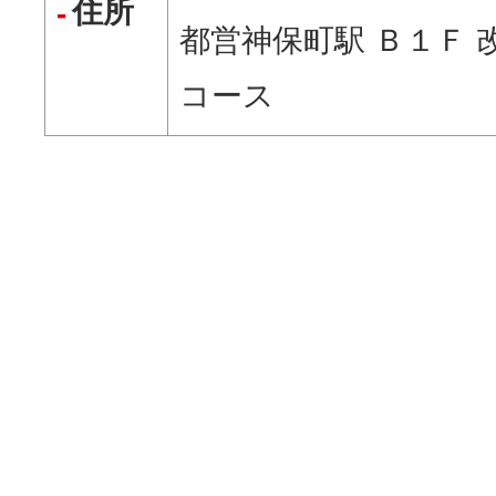
住所
都営神保町駅 Ｂ１Ｆ 
コース