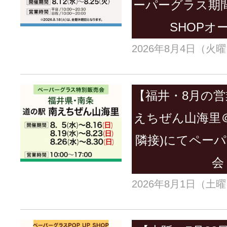
ーパーグラス期間
SHOPオ
2026年8月4日（火
【福井・8月の営
えちぜん山海里＠
隣接)にてペー
会
2026年8月1日（土