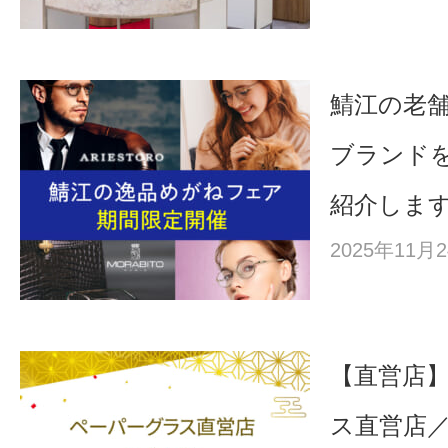
鯖江の老
ブランド
紹介しま
2025年11
【直営店
ス直営店