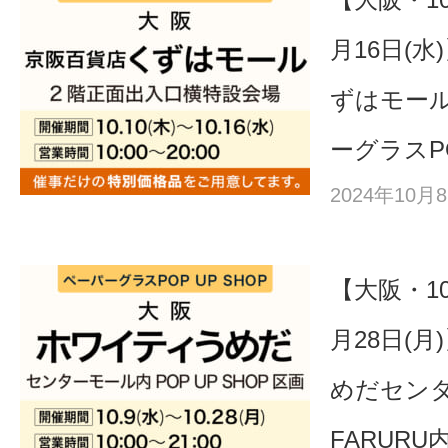
月16日(
ずはモー
ーグラスPO
2024年10
【大阪・10
月28日(
めだセン
FARURU