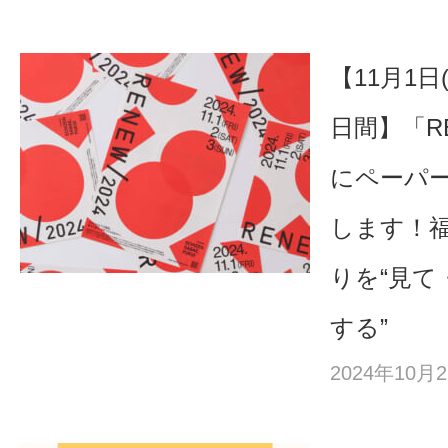
【11月1日
日間】「RE
にペーパ
します！
りを“見て
する”
2024年10