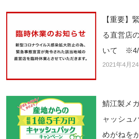
【重要】
る直営店
いて ※4/2
2021年4月
鯖江製メ
ャッシュ
めがねを