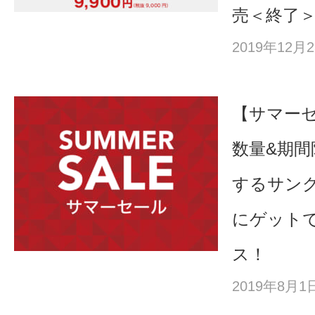
売＜終了
2019年12
【サマーセー
数量&期間
するサン
にゲット
ス！
2019年8月