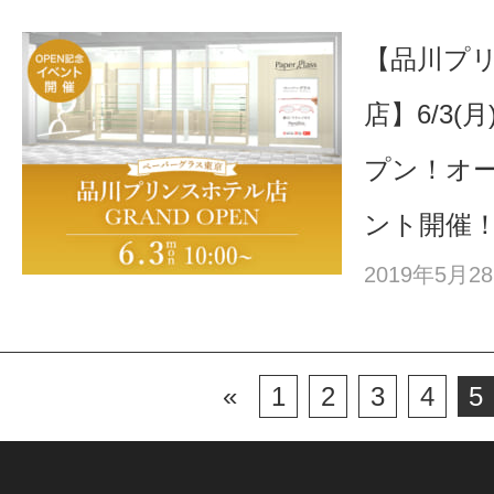
【品川プ
店】6/3(
プン！オ
ント開催
2019年5月
«
1
2
3
4
5