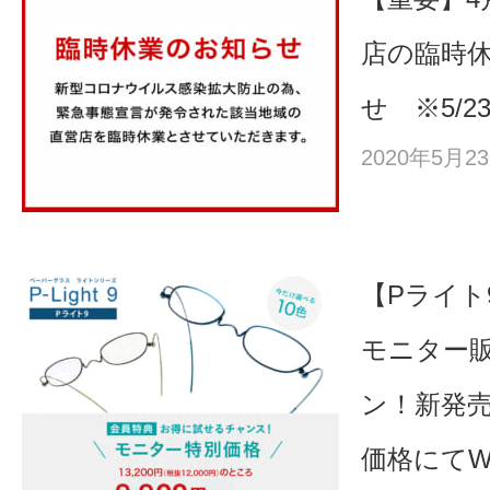
店の臨時
せ ※5/2
2020年5月
【Pライト
モニター
ン！新発
価格にてW